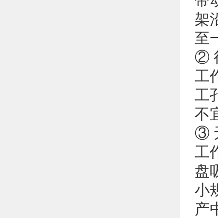
带
架
至
②
工
工
不
③
工
盘
小
产