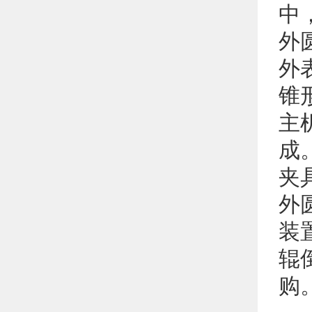
中
外
外
锥
主
成
夹
外
装
辊
购