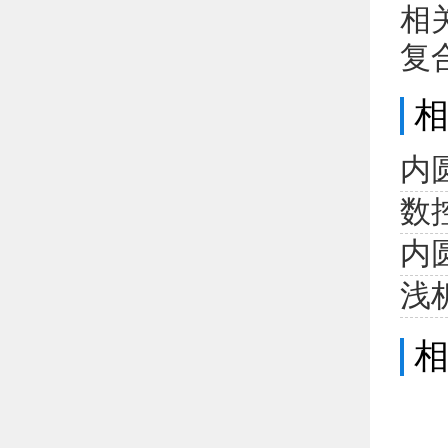
相
复
内
数
内
浅