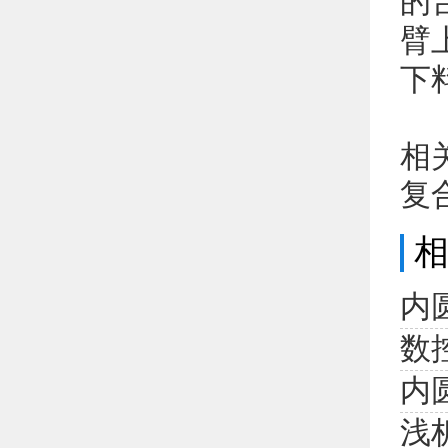
的
臂
下
相
复
内
数
内
浅